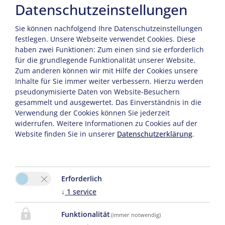
Datenschutzeinstellungen
Kontakt
Sie können nachfolgend Ihre Datenschutzeinstellungen
festlegen.
Unsere Webseite verwendet Cookies. Diese
Carmen Schwidrowitz
haben zwei Funktionen: Zum einen sind sie erforderlich
Mühlenstraße 11
für die grundlegende Funktionalität unserer Website.
Zum anderen können wir mit Hilfe der Cookies unsere
17192 Waren (Müritz)
Inhalte für Sie immer weiter verbessern. Hierzu werden
pseudonymisierte Daten von Website-Besuchern
Tel. :
+49 3991 633248
gesammelt und ausgewertet. Das Einverständnis in die
Verwendung der Cookies können Sie jederzeit
Fax : +49 3991 633254
widerrufen. Weitere Informationen zu Cookies auf der
Website finden Sie in unserer
Datenschutzerklärung
.
E-Mail:
info@mueritz-perle.de
Erforderlich
↓
1
service
Funktionalität
(immer notwendig)
Bitte aktivieren Sie in den Cookie Einstellungen die