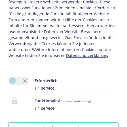
festlegen.
Unsere Webseite verwendet Cookies. Diese
Carmen Schwidrowitz
haben zwei Funktionen: Zum einen sind sie erforderlich
Mühlenstraße 11
für die grundlegende Funktionalität unserer Website.
Zum anderen können wir mit Hilfe der Cookies unsere
17192 Waren (Müritz)
Inhalte für Sie immer weiter verbessern. Hierzu werden
pseudonymisierte Daten von Website-Besuchern
Tel. :
+49 3991 633248
gesammelt und ausgewertet. Das Einverständnis in die
Verwendung der Cookies können Sie jederzeit
Fax : +49 3991 633254
widerrufen. Weitere Informationen zu Cookies auf der
Website finden Sie in unserer
Datenschutzerklärung
.
E-Mail:
info@mueritz-perle.de
Erforderlich
↓
1
service
Funktionalität
(immer notwendig)
Bitte aktivieren Sie in den Cookie Einstellungen die
↓
1
service
Option "Funktionalität" für die korrekte Map-
Darstellung
Cookie Einstellungen