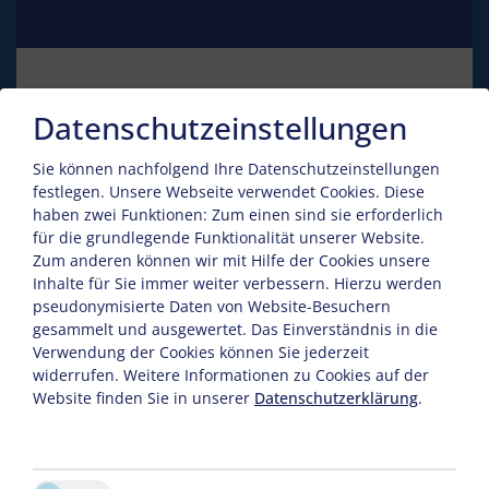
Datenschutzeinstellungen
Kontakt
Sie können nachfolgend Ihre Datenschutzeinstellungen
festlegen.
Unsere Webseite verwendet Cookies. Diese
Carmen Schwidrowitz
haben zwei Funktionen: Zum einen sind sie erforderlich
Mühlenstraße 11
für die grundlegende Funktionalität unserer Website.
Zum anderen können wir mit Hilfe der Cookies unsere
17192 Waren (Müritz)
Inhalte für Sie immer weiter verbessern. Hierzu werden
pseudonymisierte Daten von Website-Besuchern
Tel. :
+49 3991 633248
gesammelt und ausgewertet. Das Einverständnis in die
Verwendung der Cookies können Sie jederzeit
Fax : +49 3991 633254
widerrufen. Weitere Informationen zu Cookies auf der
Website finden Sie in unserer
Datenschutzerklärung
.
E-Mail:
info@mueritz-perle.de