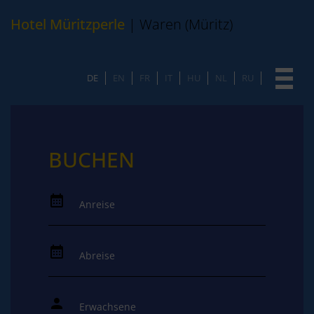
Hotel Müritzperle
| Waren (Müritz)
DE
EN
FR
IT
HU
NL
RU
BUCHEN